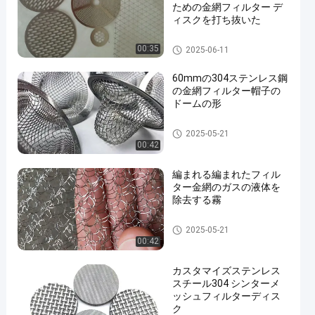
ための金網フィルター デ
ィスクを打ち抜いた
網のエッチング
00:35
2025-06-11
60mmの304ステンレス鋼
の金網フィルター帽子の
ドームの形
SSは網をろ過する
2025-05-21
00:42
編まれる編まれたフィル
ター金網のガスの液体を
除去する霧
SSは網をろ過する
2025-05-21
00:42
カスタマイズステンレス
スチール304 シンターメ
ッシュフィルターディス
ク