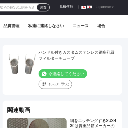
見積依頼
|
Japanese
調査
品質管理
私達に連絡しなさい
ニュース
場合
ハンドル付きカスタムステンレス鋼多孔質
フィルターチューブ
今連絡してください
もっと 学ぶ
関連動画
網をエッチングするSUS4
30は貴重品箱メーカーの