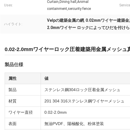
Curtain,Dining hall,Animal
Uses:
Service
containment,sercurity fence
Velpの建築金属の網
0.02mmワイヤー建築
,
ハイライト:
2.0mmワイヤー ロックによってひだを付け
0.02-2.0mmワイヤーロック圧着建築用金属メッシュ
製品仕様
属性
値
製品
ステンレス鋼304ロック圧着金属メッシュ
材質
201 304 316ステンレス鋼ワイヤーメッシュ
ワイヤー直径
0.02-2.0mm
表面
無油PVDF、陽極酸化、粉体塗装