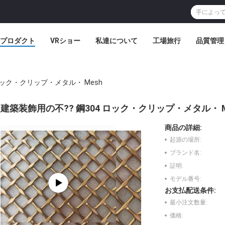
プロダクト
VRショー
私達について
工場旅行
品質管理
ロック・クリップ・メタル・ Mesh
建築装飾用の不?? 鋼304 ロック・クリップ・メタル・ M
商品の詳細:
起源の場所:
ブランド名:
証明:
モデル番号:
お支払配送条件:
最小注文数量:
価格: