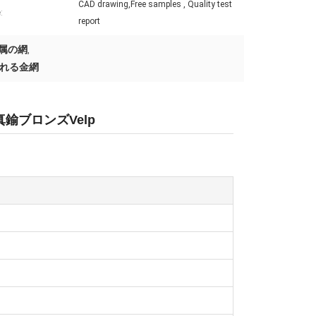
CAD drawing,Free samples , Quality test
:
report
金属の網
,
られる金網
真鍮ブロンズVelp