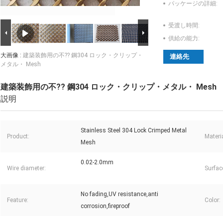
パッケージの詳細:
受渡し時間:
供給の能力:
大画像 :
建築装飾用の不?? 鋼304 ロック・クリップ・
連絡先
メタル・ Mesh
建築装飾用の不?? 鋼304 ロック・クリップ・メタル・ Mesh
説明
Stainless Steel 304 Lock Crimped Metal
Product:
Materia
Mesh
0.02-2.0mm
Wire diameter:
Surfac
No fading,UV resistance,anti
Feature:
Color:
corrosion,fireproof