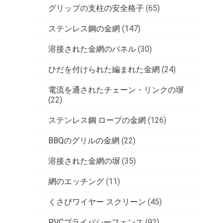
グリップの支柱の安全格子
(65)
ステンレス鋼の金網
(147)
溶接された金網のパネル
(30)
ひだを付けられた編まれた金網
(24)
電流を通されたチェーン・リンクの塀
(22)
ステンレス鋼 ロープの金網
(126)
BBQのグリルの金網
(22)
溶接された金網の塀
(35)
網のエッチング
(11)
くさびワイヤー スクリーン
(45)
PVCプライバシーフェンス
(92)