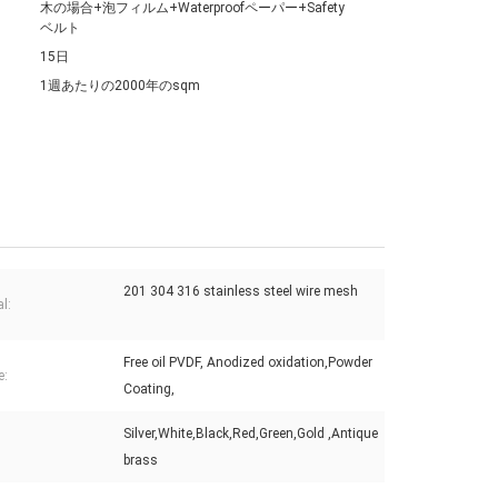
木の場合+泡フィルム+Waterproofペーパー+Safety
ベルト
15日
1週あたりの2000年のsqm
201 304 316 stainless steel wire mesh
l:
Free oil PVDF, Anodized oxidation,Powder
e:
Coating,
Silver,White,Black,Red,Green,Gold ,Antique
brass