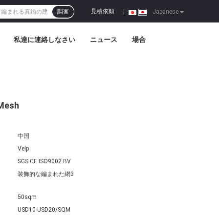
見積依頼
調査
|
Japanese
私達に連絡しなさい
ニュース
場合
esh
中国
Velp
SGS CE ISO9002 BV
装飾的な編まれた網3
50sqm
USD10-USD20/SQM