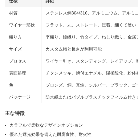
仕様
詳細
材質
ステンレス鋼304/316、アルミニウム、アル
ワイヤー形状
フラット、丸、ストレート、圧着、細くて硬い
織り方
平織り、綾織り、竹タイプ、ねじり織り、金属
サイズ
カスタム幅と長さが利用可能
プロセス
ワイヤー引き、スタンディング、レイアップ、
表面処理
チタンメッキ、焼付エナメル、陽極酸化、粉体塗
色
ブロンズ、銅、真鍮、シルバー、ブラック、ゴ
パッケージ
防水紙またはバブルプラスチックフィルム付き
主な特徴
カラフルで柔軟なデザインオプション
優れた遮光効果を備えた耐腐食性、耐火性