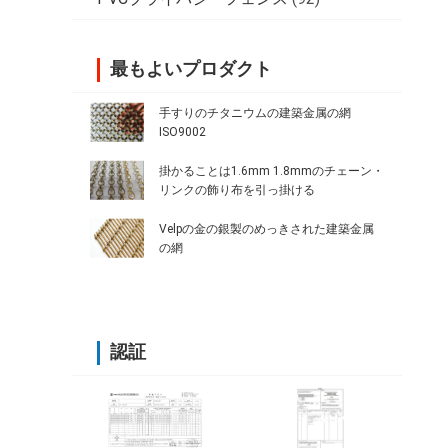
最もよいプロダクト
手すりのチタニウムの建築金属の網
ISO9002
掛かることは1.6mm 1.8mmのチェーン・
リンクの飾り布を引っ掛ける
Velpの金の銀製のめっきされた建築金属
の網
認証