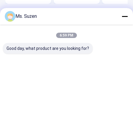
Ms. Suzen
Desktop Site
ホーム
企業情報
お問い合わせ
Sitemap
Privacy Policy
品質
穴があいた金属の網
中国工場.Copyright © 2026 Anping Velp
6:59 PM
Wire Mesh Products Co.,Ltd. All Rights Reserved.
Good day, what product are you looking for?
家
プロダクト
VRショー