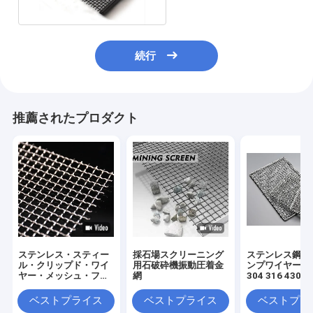
続行
推薦されたプロダクト
ステンレス・スティー
採石場スクリーニング
ステンレス鋼 BB
ル・クリップド・ワイ
用石破砕機振動圧着金
ンプワイヤーメ
ヤー・メッシュ・フォ
網
304 316 430
ー・スクリーニング・
ード
シート 耐腐食性
ベストプライス
ベストプライス
ベストプラ