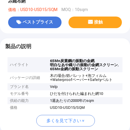
み織布網
価格：USD10-USD15/SQM
MOQ：10sqm
ベストプライス
接触
製品の説明
,
65Mn炭素鋼の振動の金網
ハイライト
,
明白なあや織りの振動の金網スクリーン
65Mn金網の振動スクリーン
木の場合/鉄パレット+泡フィルム
パッケージの詳細
+Waterproofペーパー+Safetyベルト
ブランド名
Velp
モデル番号
ひだを付けられた編まれた網10
供給の能力
1週あたりの2000年のsqm
価格
USD10-USD15/SQM
多くを見て下さい