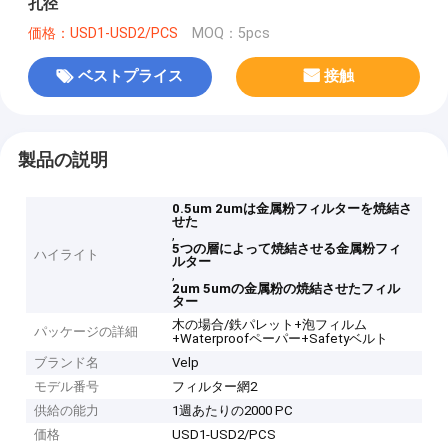
孔径
価格：USD1-USD2/PCS
MOQ：5pcs
ベストプライス
接触
製品の説明
0.5um 2umは金属粉フィルターを焼結さ
せた
,
5つの層によって焼結させる金属粉フィ
ハイライト
ルター
,
2um 5umの金属粉の焼結させたフィル
ター
木の場合/鉄パレット+泡フィルム
パッケージの詳細
+Waterproofペーパー+Safetyベルト
ブランド名
Velp
モデル番号
フィルター網2
供給の能力
1週あたりの2000 PC
価格
USD1-USD2/PCS