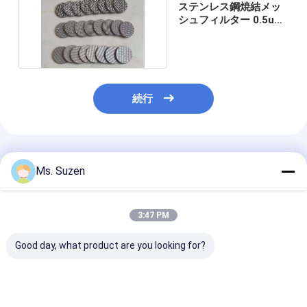
ステンレス鋼焼結メッ
シュフィルター 0.5um
5um 20um 孔径
続行
推薦されたプロダクト
Ms. Suzen
3:47 PM
Good day, what product are you looking for?
ハンドル付きカスタム
ステンレス鋼316孔状
1ミクロン焼結
ステンレス鋼多孔質フ
金属網フィルターチュ
レス鋼フィルター