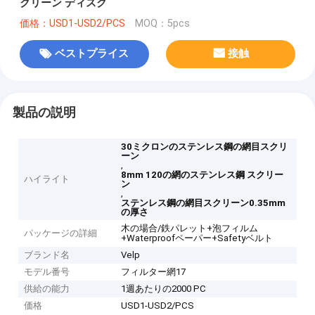
クリーン ディスク
価格：USD1-USD2/PCS
MOQ：5pcs
ベストプライス
接触
製品の説明
30ミクロンのステンレス鋼の網目スクリ
ーン
,
8mm 120の網のステンレス鋼 スクリー
ハイライト
ン
,
ステンレス鋼の網目スクリーン0.35mm
の厚さ
木の場合/鉄パレット+泡フィルム
パッケージの詳細
+Waterproofペーパー+Safetyベルト
ブランド名
Velp
モデル番号
フィルター網17
供給の能力
1週あたりの2000 PC
価格
USD1-USD2/PCS