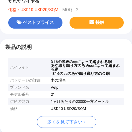
たれたワイヤ布
価格：USD10-USD20/SQM
MOQ：2
ベストプライス
接触
製品の説明
,
316の等級のssによって編まれる網
あや織り織り方のろ過ssによって編まれ
ハイライト
る網
,
316のssのあや織り織り方の金網
パッケージの詳細
木の場合
ブランド名
Velp
モデル番号
21
供給の能力
1ヶ月あたりの20000平方メートル
価格
USD10-USD20/SQM
多くを見て下さい