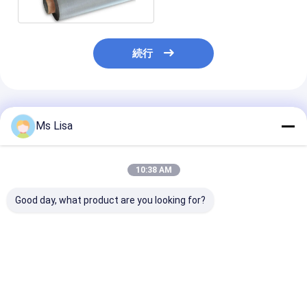
続行
推薦されたプロダクト
Ms Lisa
10:38 AM
Good day, what product are you looking for?
304ステンレス鋼ダッ
316ステンレス鋼 300
304ステンレス鋼
チ織りメッシュフィル
メッシュ 平織金網フィ
ッシュ 網戸 0.
ターベルト 1x30m
ルターメッシュ
0.03mm
ベストプライス
ベストプライス
ベストプラ