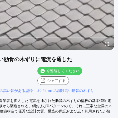
鉄高い肋骨の木ずりに電流を通した
今連絡してください
シェアする
mmの高い骨がある型枠
#
0.45mmの鋼鉄高い肋骨の木ずり
業者を拡大した 電流を通された肋骨の木ずりの型枠の基本情報 電
板から製造される。網およびUパターンので。それに正常な金属の木
クトに建築構造で優秀な設計の質、構造の保証および広く利用されたが擁