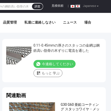
見積依頼
|
Japanese
調査
品質管理
私達に連絡しなさい
ニュース
場合
0.11-0.45mmの厚さのスタッコの金網は鋼
鉄高い肋骨の木ずりに電流を通した
今連絡してください
もっと 学ぶ
関連動画
G30 G60 亜鉛コーティン
グ スタッコワイヤ・メッ