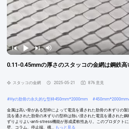
0.11-0.45mmの厚さのスタッコの金網は鋼
スタッコの金網
2025-05-21
876 意見
#
Hyの肋骨の永久的な型枠450mm*2000mm
#
450mm*2000
金属は高い骨がある型枠によって電流を通された肋骨の木ずりの製造
流を通された肋骨の木ずりの型枠は熱い浸された電流を通された鋼
ずりよりよいanti-stress機能が形成柔軟性あり。このプロダ
壁、コラム、停止端、構...
もっと見る