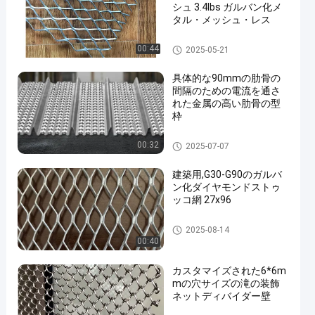
シュ 3.4lbs ガルバン化メ
タル・メッシュ・レス
スタッコの金網
00:44
2025-05-21
具体的な90mmの肋骨の
間隔のための電流を通さ
れた金属の高い肋骨の型
枠
スタッコの金網
00:32
2025-07-07
建築用,G30-G90のガルバ
ン化ダイヤモンドストゥ
ッコ網 27x96
スタッコの金網
2025-08-14
00:40
カスタマイズされた6*6m
mの穴サイズの滝の装飾
ネットディバイダー壁