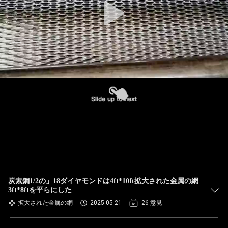
炭素鋼1/2の」18ダイヤモンドは4ft*10ft拡大された金属の網
3ft*8ftを平らにした
拡大された金属の網
2025-05-21
26 意見