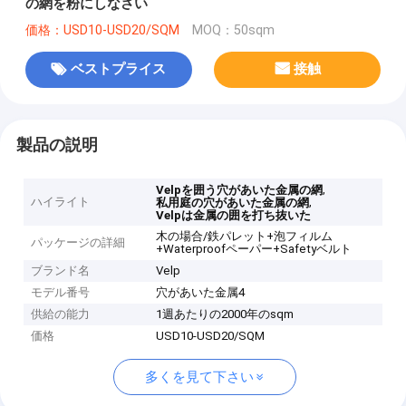
の網を粉にしなさい
価格：USD10-USD20/SQM
MOQ：50sqm
ベストプライス
接触
製品の説明
,
Velpを囲う穴があいた金属の網
ハイライト
,
私用庭の穴があいた金属の網
Velpは金属の囲を打ち抜いた
木の場合/鉄パレット+泡フィルム
パッケージの詳細
+Waterproofペーパー+Safetyベルト
ブランド名
Velp
モデル番号
穴があいた金属4
供給の能力
1週あたりの2000年のsqm
価格
USD10-USD20/SQM
多くを見て下さい