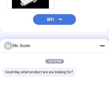
続行
推薦されたプロダクト
Ms. Suzen
10:18 PM
Good day, what product are you looking for?
防錆建設材料 亜鉛メッ
階段手すり保護ネット
スタッコ建築用
キ鋼ハイリブラス網
AISI 304/316 ステン
型亜鉛メッキエ
レス鋼ワイヤーロープ
ンドメタルラス
（亜鉛付き）
2500*600mm
ズ、100mmリ
ベストプライス
ベストプライス
ベストプラ