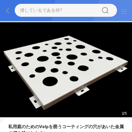
2
/
5
私用庭のためのVelpを囲うコーティングの穴があいた金属