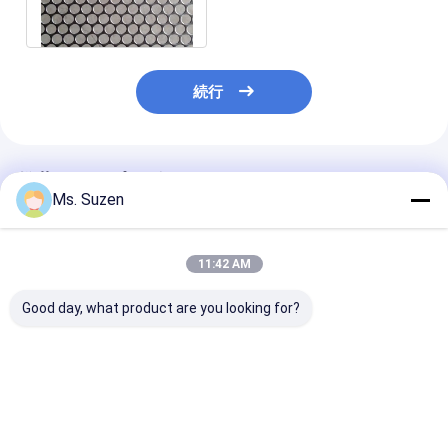
抜いた
続行
推薦されたプロダクト
Ms. Suzen
11:42 AM
Good day, what product are you looking for?
防錆建設材料 亜鉛メッ
階段手すり保護ネット
スタッコ建築用
キ鋼ハイリブラス網
AISI 304/316 ステン
型亜鉛メッキエ
レス鋼ワイヤーロープ
ンドメタルラス
（亜鉛付き）
2500*600mm
ズ、100mmリ
ベストプライス
ベストプライス
ベストプラ