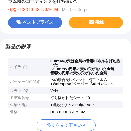
ウム粉のコーティングを打ち抜いた
価格：USD10-USD20/SQM
MOQ：50sqm
ベストプライス
接触
製品の説明
3.0mmの穴は金属の音響パネルを打ち抜
いた
ハイライト
,
,
3.0mmの円形の穴の穴があいた金属
音響の円形の穴の穴があいた金属
木の場合/鉄パレット+泡フィルム
パッケージの詳細
+Waterproofペーパー+Safetyベルト
ブランド名
Velp
モデル番号
打ち抜かれたシート-10
供給の能力
1週あたりの2000年のsqm
価格
USD10-USD20/SQM
多くを見て下さい