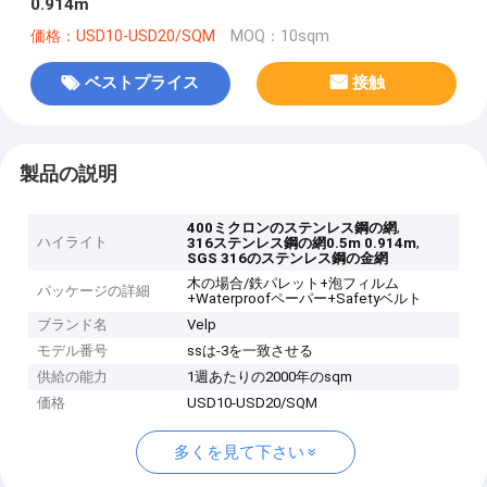
0.914m
価格：USD10-USD20/SQM
MOQ：10sqm
ベストプライス
接触
製品の説明
,
400ミクロンのステンレス鋼の網
ハイライト
,
316ステンレス鋼の網0.5m 0.914m
SGS 316のステンレス鋼の金網
木の場合/鉄パレット+泡フィルム
パッケージの詳細
+Waterproofペーパー+Safetyベルト
ブランド名
Velp
モデル番号
ssは-3を一致させる
供給の能力
1週あたりの2000年のsqm
価格
USD10-USD20/SQM
多くを見て下さい