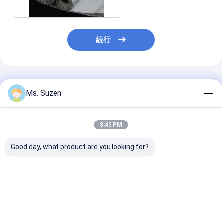
続行
推薦されたプロダクト
Ms. Suzen
8:43 PM
Good day, what product are you looking for?
304ステンレス鋼ダッ
316ステンレス鋼 300
304ステンレス鋼
チ織りメッシュフィル
メッシュ 平織金網フィ
ッシュ 網戸 0.
ターベルト 1x30m
ルターメッシュ
0.03mm
ベストプライス
ベストプライス
ベストプラ