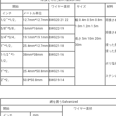
開始
ワイヤー直径
サイズ
材料
インチ
メートル単位
1/2 " *1/2」
12.7mm*12.7mm
BWG20 21 22
幅:0.4m 0.5m 0.8m
溶接さ
1.0m 1.2m 1.5m
5/8" *5/8」
16mm*16mm
BWG22-19
溶接さ
3/4" *3/4」
19.1mm*19.1mm
BWG23-16
長さ:5m 10m 20m
30m
浸った
1" *1/2」
25.4mm*12.7mm
BWG21-18
浸った
1-1/2 " *1-
38mm*38mm
BWG21-16
1/2」
ポリ塩
1" *2」
25.4mm*50.8mm
BWG21-16
ステン
2" *2」
50.8*50.8mm
BWG19-14
網を囲うGalvanized
開始
ワイヤー直径
インチ
mm