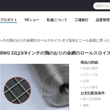
プロダクト
VRショー
私達について
工場旅行
品質管理
/8インチの鶏のおりの金網のロールスロイス ポリ塩化ビニール反錆に塗った
BWG 22は3/8インチの鶏のおりの金網のロールスロ
商品の詳細:
起源の場所:
ブランド名:
証明:
モデル番号:
お支払配送条件:
最小注文数量:
価格: