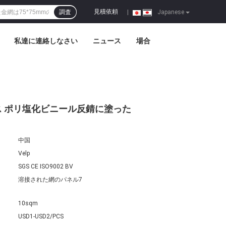
見積依頼
調査
|
Japanese
私達に連絡しなさい
ニュース
場合
イス ポリ塩化ビニール反錆に塗った
中国
Velp
SGS CE ISO9002 BV
溶接された網のパネル7
10sqm
USD1-USD2/PCS