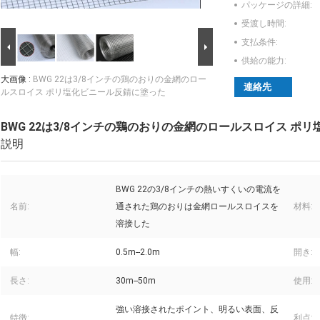
パッケージの詳細:
受渡し時間:
支払条件:
供給の能力:
大画像 :
BWG 22は3/8インチの鶏のおりの金網のロー
連絡先
ルスロイス ポリ塩化ビニール反錆に塗った
BWG 22は3/8インチの鶏のおりの金網のロールスロイス ポ
説明
BWG 22の3/8インチの熱いすくいの電流を
名前:
通された鶏のおりは金網ロールスロイスを
材料:
溶接した
幅:
0.5m--2.0m
開き:
長さ:
30m--50m
使用:
強い溶接されたポイント、明るい表面、反
特徴:
利点: