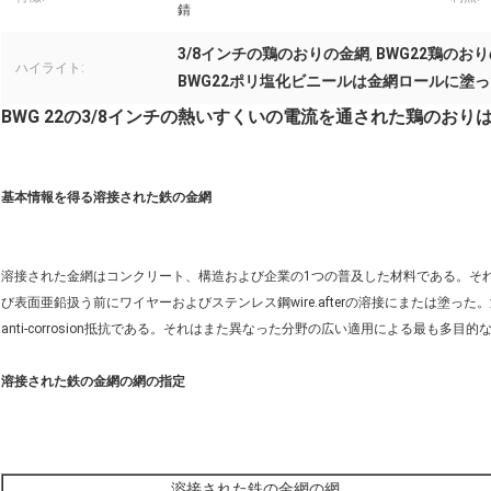
錆
3/8インチの鶏のおりの金網
BWG22鶏のお
,
ハイライト:
BWG22ポリ塩化ビニールは金網ロールに塗っ
BWG 22の3/8インチの熱いすくいの電流を通された鶏のお
基本情報を得る溶接された鉄の金網
溶接された金網はコンクリート、構造および企業の1つの普及した材料である。そ
び表面亜鉛扱う前にワイヤーおよびステンレス鋼wire.afterの溶接にまたは塗
anti-corrosion抵抗である。それはまた異なった分野の広い適用による最も多目
溶接された鉄の金網の網の指定
溶接された鉄の金網の網