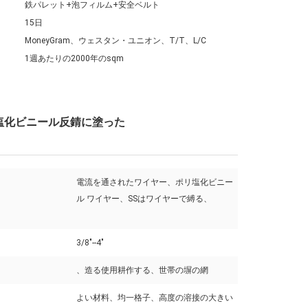
鉄パレット+泡フィルム+安全ベルト
15日
MoneyGram、ウェスタン・ユニオン、T/T、L/C
1週あたりの2000年のsqm
リ塩化ビニール反錆に塗った
電流を通されたワイヤー、ポリ塩化ビニー
ル ワイヤー、SSはワイヤーで縛る、
3/8"--4"
、造る使用耕作する、世帯の塀の網
よい材料、均一格子、高度の溶接の大きい