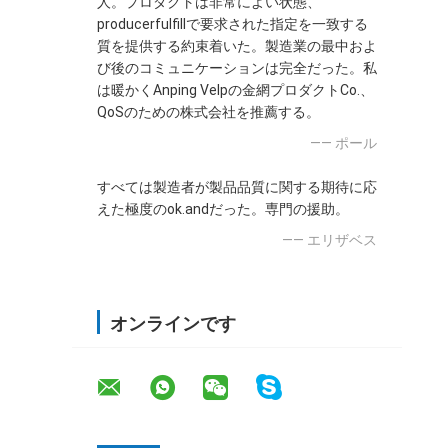
人。プロダクトは非常によい状態、
producerfulfillで要求された指定を一致する
質を提供する約束着いた。製造業の最中およ
び後のコミュニケーションは完全だった。私
は暖かくAnping Velpの金網プロダクトCo.、
QoSのための株式会社を推薦する。
—— ポール
すべては製造者が製品品質に関する期待に応
えた極度のok.andだった。専門の援助。
—— エリザベス
オンラインです