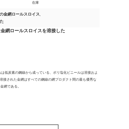
在庫
りの金網ロールスロイス
,
た
りは金網ロールスロイスを溶接した
れは低炭素の鋼線から成っている、ポリ塩化ビニールは溶接およ
った。溶接された金網はすべての鋼線の網プロダクト間の最も優秀な
的な金網である。