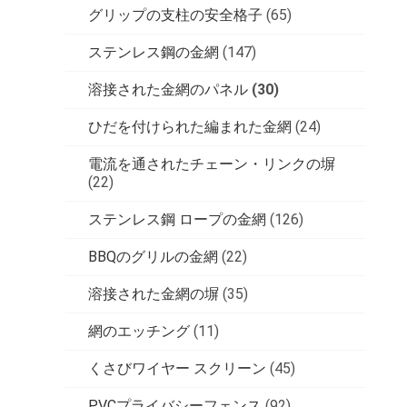
グリップの支柱の安全格子
(65)
ステンレス鋼の金網
(147)
溶接された金網のパネル
(30)
ひだを付けられた編まれた金網
(24)
電流を通されたチェーン・リンクの塀
(22)
ステンレス鋼 ロープの金網
(126)
BBQのグリルの金網
(22)
溶接された金網の塀
(35)
網のエッチング
(11)
くさびワイヤー スクリーン
(45)
PVCプライバシーフェンス
(92)