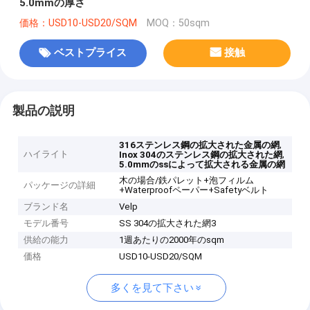
5.0mmの厚さ
価格：USD10-USD20/SQM
MOQ：50sqm
ベストプライス
接触
製品の説明
,
316ステンレス鋼の拡大された金属の網
ハイライト
,
Inox 304のステンレス鋼の拡大された網
5.0mmのssによって拡大される金属の網
木の場合/鉄パレット+泡フィルム
パッケージの詳細
+Waterproofペーパー+Safetyベルト
ブランド名
Velp
モデル番号
SS 304の拡大された網3
供給の能力
1週あたりの2000年のsqm
価格
USD10-USD20/SQM
多くを見て下さい