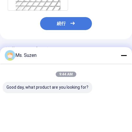
続行
推薦されたプロダクト
Ms. Suzen
9:44 AM
Good day, what product are you looking for?
4フィート *8フィート
インテリアデザイン用
亜鉛メッキ 3.
拡張金属 飾りゴシック
軽量アルミニウム合金
滑り止め付きエ
メッシュ
エキスパンドメタルメ
ンドメタル床材
ッシュパネル
用プラットフォ
用）
ベストプライス
ベストプライス
ベストプラ