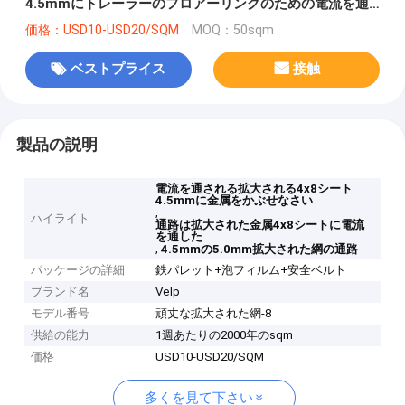
4.5mmにトレーラーのフロアーリングのための電流を通
した
価格：USD10-USD20/SQM
MOQ：50sqm
ベストプライス
接触
製品の説明
電流を通される拡大される4x8シート
4.5mmに金属をかぶせなさい
,
ハイライト
通路は拡大された金属4x8シートに電流
を通した
,
4.5mmの5.0mm拡大された網の通路
パッケージの詳細
鉄パレット+泡フィルム+安全ベルト
ブランド名
Velp
モデル番号
頑丈な拡大された網-8
供給の能力
1週あたりの2000年のsqm
価格
USD10-USD20/SQM
多くを見て下さい