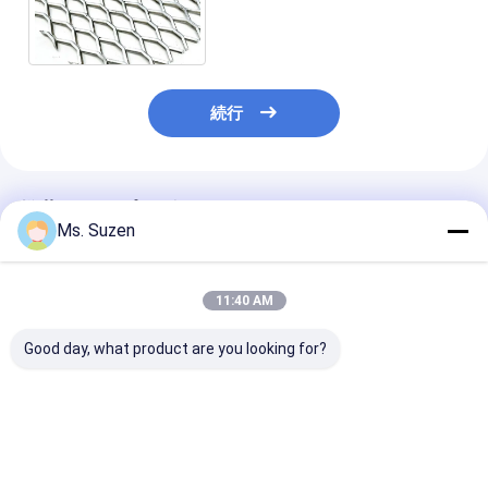
レーラーのフロアーリングのた
めの電流を通した
続行
推薦されたプロダクト
Ms. Suzen
11:40 AM
Good day, what product are you looking for?
4フィート *8フィート
インテリアデザイン用
亜鉛メッキ 3.
拡張金属 飾りゴシック
軽量アルミニウム合金
滑り止め付きエ
メッシュ
エキスパンドメタルメ
ンドメタル床材
ッシュパネル
用プラットフォ