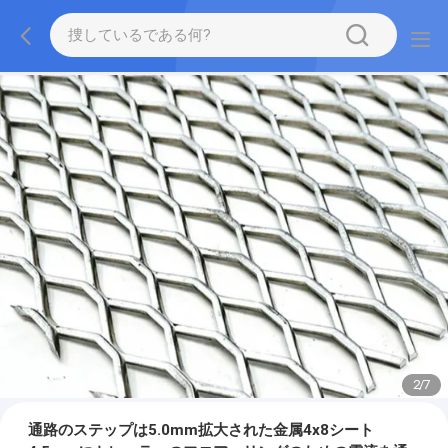
2
/
7
通路のステップは5.0mm拡大された金属4x8シート